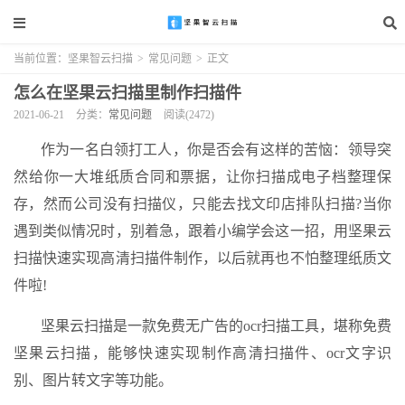
当前位置：
坚果智云扫描
>
常见问题
>
正文
怎么在坚果云扫描里制作扫描件
2021-06-21
分类：
常见问题
阅读(2472)
作为一名白领打工人，你是否会有这样的苦恼：领导突
然给你一大堆纸质合同和票据，让你扫描成电子档整理保
存，然而公司没有扫描仪，只能去找文印店排队扫描?当你
遇到类似情况时，别着急，跟着小编学会这一招，用坚果云
扫描快速实现高清扫描件制作，以后就再也不怕整理纸质文
件啦!
坚果云扫描是一款免费无广告的ocr扫描工具，堪称免费
坚果云扫描，能够快速实现制作高清扫描件、ocr文字识
别、图片转文字等功能。