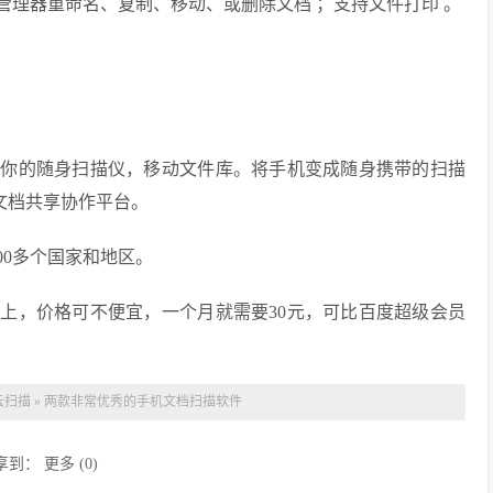
管理器重命名、复制、移动、或删除文档 ；支持文件打印 。
。你的随身扫描仪，移动文件库。将手机变成随身携带的扫描
和文档共享协作平台。
00多个国家和地区。
上，价格可不便宜，一个月就需要30元，可比百度超级会员
云扫描
»
两款非常优秀的手机文档扫描软件
享到：
更多
(
0
)