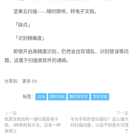
坚果云扫描——随时随地，转电子文档。
「缺点」
「识别精确度」
即使开启高精度识别，仍然会出现错乱、识别错误等问
题，这属于扫描类软件的通病。
分享到：
更多
(
0
)
标签：
OCR
图片识别
图片转文字
文字识别
上一篇
下一篇
纸质文档如何一键扫描变电子
华为手机秒变扫描仪？这么强大
档，4种黑科技方法，总有一种
的扫描功能，以前不知道太可惜
用得上
了