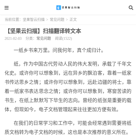
当前位置：
坚果智云扫描
>
常见问题
>
正文
【坚果云扫描】扫描翻译转文本
2021-02-03
分类：
常见问题
阅读(1522)
一纸乡书来万里。问我何年，真个成归计。
纸，作为中国古代劳动人民的伟大发明，承载了千年文
化史。或许你可以想象到，远在异乡的飘泊客，靠着一纸家
书传达思乡之情；或许你可以想象到，远赴边疆的将士，靠
着一纸家书表达思念之情；或许你可以想象到，寒窗苦读的
书生，在纸上默默写下毕生的志向。曾经的纸张是重要的载
体，但现如今，电子文档管理起来往往更加方便有效。
在我们的日常学习和工作中，可能会经常遇到需要将纸
质文档转为电子文档的时候，这也是本次推荐的意义所在。