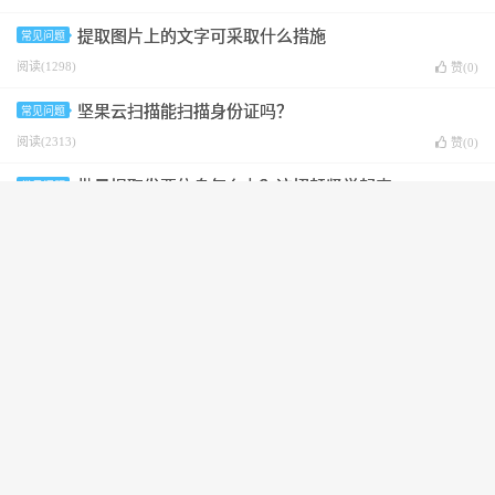
提取图片上的文字可采取什么措施
常见问题
阅读(1298)
赞(
0
)
坚果云扫描能扫描身份证吗？
常见问题
阅读(2313)
赞(
0
)
批量提取发票信息怎么办？这招赶紧学起来
常见问题
阅读(2152)
赞(
0
)
坚果云扫描能扫描发票吗？
常见问题
阅读(2546)
赞(
0
)
坚果云扫描的标记功能怎么用？
常见问题
阅读(1707)
赞(
0
)
坚果云扫描的标签功能详解：文档管理好帮手
常见问题
阅读(1693)
赞(
0
)
扫描的PDF图片转换成Word文档 soesay
常见问题