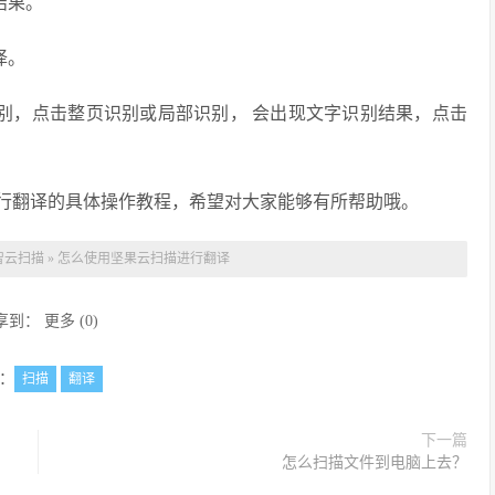
结果。
译。
识别，点击整页识别或局部识别， 会出现文字识别结果，点击
行翻译的具体操作教程，希望对大家能够有所帮助哦。
智云扫描
»
怎么使用坚果云扫描进行翻译
享到：
更多
(
0
)
：
扫描
翻译
下一篇
怎么扫描文件到电脑上去？