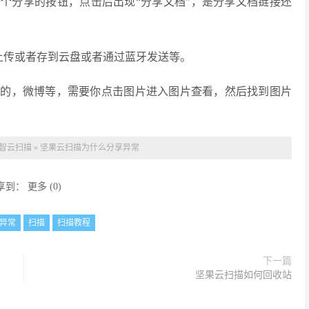
个分享的按钮，点击后出现“分享文档”，是分享文档链接还
享上传或者存到云盘或者通过蓝牙发送等。
你的，微博等，需要你点击图片进入图片查看，然后找到图片
智云扫描
»
坚果云扫描为什么分享异常
享到：
更多
(
0
)
异常
扫描
扫描教程
下一篇
坚果云扫描如何回收站