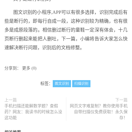
图文识别的小程序,APP可以有很多选择，识别完成后有
些是断行的，即每行自成一段，这种识别较为精确，也有很
多是成原段落的。相信删过断行的童鞋一定深有体会，十几
页断行删起来能把人删吐，下一篇，小编将告诉大家怎么快
速解决断行问题，识别后的文档修整。
分享到：
更多
(
0
)
标签：
图文识别
扫描识别
上一篇
下一篇
手机扫描还能解数学题？查假
网页文字难复制？教你使用手机
药？网友：我读书的时候怎么没
自带扫描仪免费获取！永久保
这功能
存！