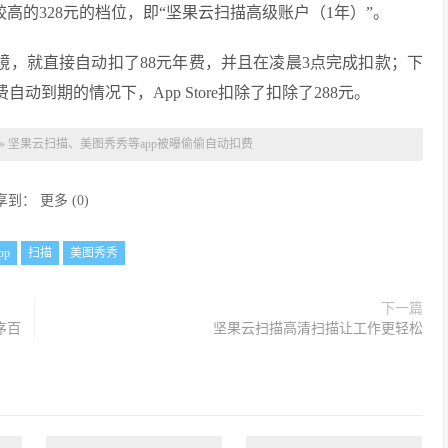
较高的328元的档位，即“坚果云扫描高级账户（1年）”。
镜，就直接自动扣了88元年费，并且在凌晨3点完成扣款；下
动到期的情况下，App Store扣除了扣除了288元。
»
坚果云扫描、美图秀秀等app被曝偷偷自动扣费
享到：
更多
(
0
)
pp
扫描
美图秀秀
下一篇
序百
坚果云扫描高清扫描让工作更轻松