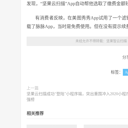
发现，“坚果云扫描”App自动帮他选取了缴费金额
有消费者反映，在美图秀秀App试用了一个滤
载了脉脉App，当时是免费使用。但在没有提示续费自
未经允许不得转载：
坚果智云扫描
分
标签：
A
上一篇
坚果云扫描成功“登陆”小程序端，突出重围冲入2020小程
强榜
相关推荐