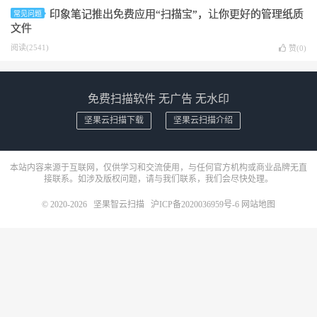
印象笔记推出免费应用“扫描宝”，让你更好的管理纸质
常见问题
文件
阅读(2541)
赞(
0
)
免费扫描软件 无广告 无水印
坚果云扫描下载
坚果云扫描介绍
本站内容来源于互联网，仅供学习和交流使用，与任何官方机构或商业品牌无直
接联系。如涉及版权问题，请与我们联系，我们会尽快处理。
© 2020-2026
坚果智云扫描
沪ICP备2020036959号-6
网站地图