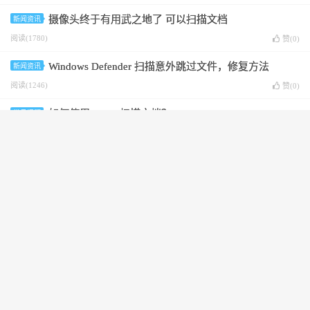
摄像头终于有用武之地了 可以扫描文档
新闻资讯
阅读(1780)
赞(
0
)
Windows Defender 扫描意外跳过文件，修复方法
新闻资讯
阅读(1246)
赞(
0
)
如何使用iPhone扫描文档？
常见问题
阅读(1660)
赞(
0
)
别再用扫描仪了，手机就能一键扫描文档！30秒电子化
常见问题
很简单
阅读(1243)
赞(
0
)
免费扫描软件 无广告 无水印
坚果云扫描下载
坚果云扫描介绍